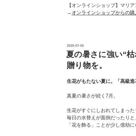
【オンラインショップ】マリア
→
オンラインショップからの購
投
2025-07-05
稿
夏の暑さに強い“枯
日:
贈り物を。
生花がもたない夏に。「高級造
真夏の暑さが続く7月。
生花がすぐにしおれてしまった
毎日の水替えが面倒だったりと
「花を飾る」ことが少し億劫に