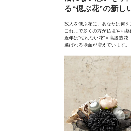
る“偲ぶ花”の新し
故人を偲ぶ花に、あなたは何を
これまで多くの方が仏壇やお墓
近年は“枯れない花”＝高級造
選ばれる場面が増えています。