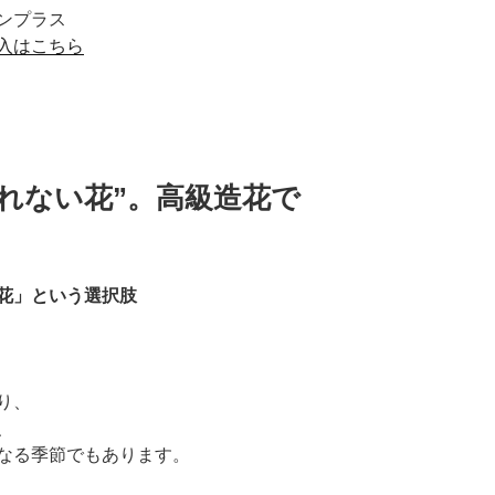
ンプラス
入はこちら
れない花”。高級造花で
花」という選択肢
り、
、
なる季節でもあります。