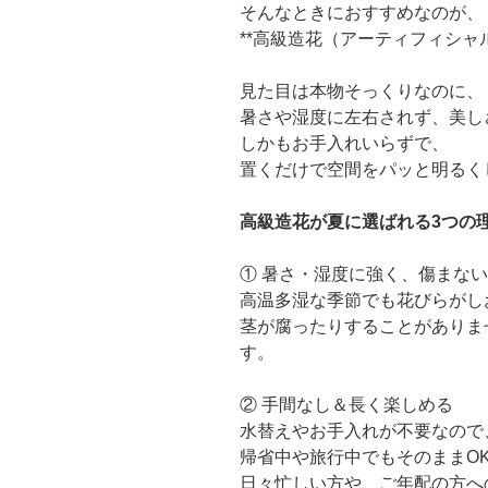
そんなときにおすすめなのが、
**高級造花（アーティフィシャ
見た目は本物そっくりなのに、
暑さや湿度に左右されず、美し
しかもお手入れいらずで、
置くだけで空間をパッと明るく
高級造花が夏に選ばれる3つの
① 暑さ・湿度に強く、傷まない
高温多湿な季節でも花びらがし
茎が腐ったりすることがありま
す。
② 手間なし＆長く楽しめる
水替えやお手入れが不要なので
帰省中や旅行中でもそのままO
日々忙しい方や、ご年配の方へ