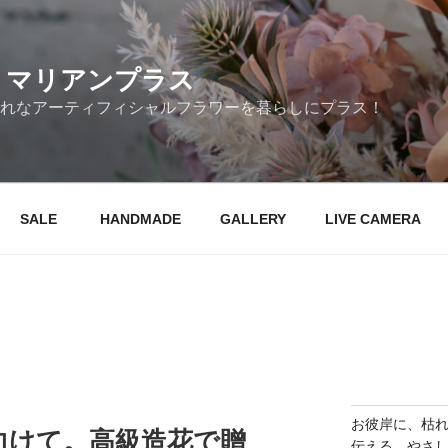
花 マリアンプラス
れなアーティフィシャルフラワーを暮らしにプラス！
SALE
HANDMADE
GALLERY
LIVE CAMERA
お彼岸に、枯れ
向けて。高級造花で贈
伝える、やさ