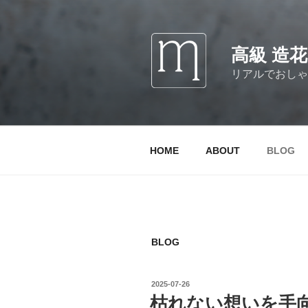
コ
ン
テ
高級 造
ン
ツ
リアルでおしゃ
へ
ス
キ
ッ
HOME
ABOUT
BLOG
プ
BLOG
投
2025-07-26
稿
枯れない想いを手
日: