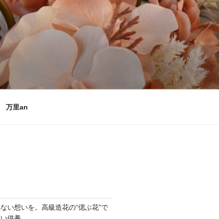
万里an
ない想いを。高級造花の“偲ぶ花”で
しい供養