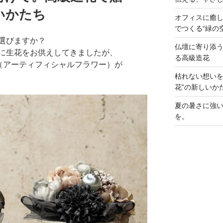
いかたち
オフィスに癒し
でつくる“緑の
選びますか？
仏壇に寄り添
に生花をお供えしてきましたが、
る高級造花
花（アーティフィシャルフラワー）が
枯れない想いを
花”の新しいか
夏の暑さに強い
を。